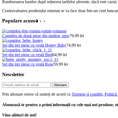
Rambursarea banilor după reținerea tarifelor aferente, dacă este cazul
Contravaloarea produsului returnat se va face doar într-un cont bancar 
Populare acum
Compleu de două piese din molton, mov
79,99
lei
Set din trei piese cu vestă Honey Baby
74,99
lei
Set din trei piese cu vestă Bird
64,99
lei
Set din trei piese cu vestă Rose
59,99
lei
Newsletter
Abonare
Prin abonare reiese că sunteți de acord cu
Termeni și condiții, Politică
Abonează-te pentru a primi informații cu cele mai noi produse, of
Vino alături de noi!