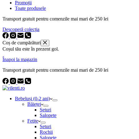
Promoții
Toate produsele
Transport gratuit pentru comenzile mai mari de 250 lei
Descoperă colecția
Coș de cumpărături
Coșul tău este în prezent gol.
Înapoi la magazin
Transport gratuit pentru comenzile mai mari de 250 lei
Bebeluși (0-2 ani)
Băieței
Seturi
Salopete
Fetițe
Seturi
Rochii
Salopete