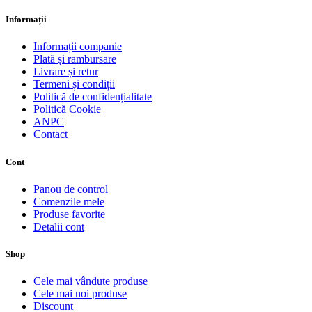
Informații
Informații companie
Plată și rambursare
Livrare și retur
Termeni și condiții
Politică de confidențialitate
Politică Cookie
ANPC
Contact
Cont
Panou de control
Comenzile mele
Produse favorite
Detalii cont
Shop
Cele mai vândute produse
Cele mai noi produse
Discount