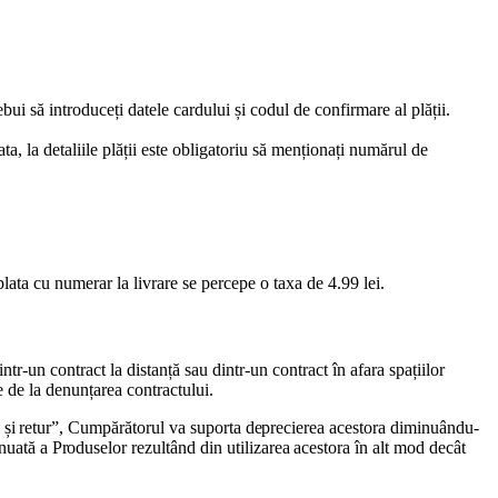
i să introduceți datele cardului și codul de confirmare al plății.
ata, la detaliile plății este obligatoriu să menționați numărul de
lata cu numerar la livrare se percepe o taxa de 4.99 lei.
-un contract la distanță sau dintr-un contract în afara spațiilor
e de la denunțarea contractului.
re și retur”, Cumpărătorul va suporta deprecierea acestora diminuându-
ată a Produselor rezultând din utilizarea acestora în alt mod decât