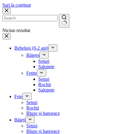
Sari la conținut
Niciun rezultat
Bebeluși (0-2 ani)
Băieței
Seturi
Salopete
Fetițe
Seturi
Rochii
Salopete
Fete
Seturi
Rochii
Bluze și hanorace
Băieți
Seturi
Bluze și hanorace