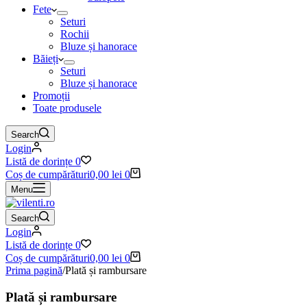
Fete
Seturi
Rochii
Bluze și hanorace
Băieți
Seturi
Bluze și hanorace
Promoții
Toate produsele
Search
Login
Listă de dorințe
0
Coș de cumpărături
0,00
lei
0
Menu
Search
Login
Listă de dorințe
0
Coș de cumpărături
0,00
lei
0
Prima pagină
/
Plată și rambursare
Plată și rambursare