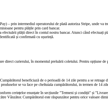
) – prin intermediul operatorului de plată autoriza Stripe, unde va trebu
isioane pentru plățile prin card bancar.
a efectuării plății direct în contul nostru bancar. Atunci când efectuați pl
identificată și confirmată cu ușurință.
re direct curierului, în momentul preluării coletului. Pentru opțiune de p
părătorul beneficiază de o perioadă de 14 zile pentru a se retrage dintr
ea produselor se va face pe cheltuiala cumpărătorului, in termen de 14 zil
conform cerințelor enunțate în secțiunile ”Termeni și condiții” și ”Livra
ătre Vânzător. Cumpărătorul este răspunzător pentru orice valoare diminu