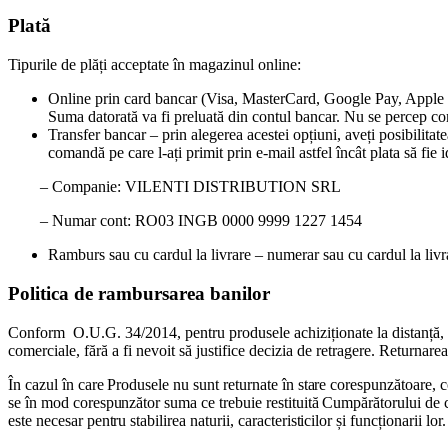
Plată
Tipurile de plăți acceptate în magazinul online:
Online prin card bancar (Visa, MasterCard, Google Pay, Apple Pay
Suma datorată va fi preluată din contul bancar. Nu se percep com
Transfer bancar – prin alegerea acestei opțiuni, aveți posibilitate
comandă pe care l-ați primit prin e-mail astfel încât plata să fie 
– Companie: VILENTI DISTRIBUTION SRL
– Numar cont: RO03 INGB 0000 9999 1227 1454
Ramburs sau cu cardul la livrare – numerar sau cu cardul la livra
Politica de rambursarea banilor
Conform O.U.G. 34/2014, pentru produsele achiziționate la distanță, Cum
comerciale, fără a fi nevoit să justifice decizia de retragere. Returnar
În cazul în care Produsele nu sunt returnate în stare corespunzătoare, 
se în mod corespunzător suma ce trebuie restituită Cumpărătorului de c
este necesar pentru stabilirea naturii, caracteristicilor și funcționarii lor.