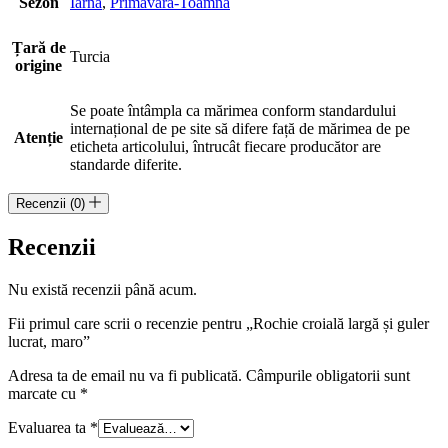
Sezon
Iarnă
,
Primăvară-Toamnă
Țară de
Turcia
origine
Se poate întâmpla ca mărimea conform standardului
internațional de pe site să difere față de mărimea de pe
Atenție
eticheta articolului, întrucât fiecare producător are
standarde diferite.
Recenzii (0)
Recenzii
Nu există recenzii până acum.
Fii primul care scrii o recenzie pentru „Rochie croială largă și guler
lucrat, maro”
Adresa ta de email nu va fi publicată.
Câmpurile obligatorii sunt
marcate cu
*
Evaluarea ta
*