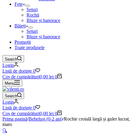
Fete
Seturi
Rochii
Bluze și hanorace
Băieți
Seturi
Bluze și hanorace
Promoții
Toate produsele
Search
Login
Listă de dorințe
0
Coș de cumpărături
0,00
lei
0
Menu
Search
Login
Listă de dorințe
0
Coș de cumpărături
0,00
lei
0
Prima pagină
/
Bebeluși (0-2 ani)
/
Rochie croială largă și guler lucrat,
maro
🔍