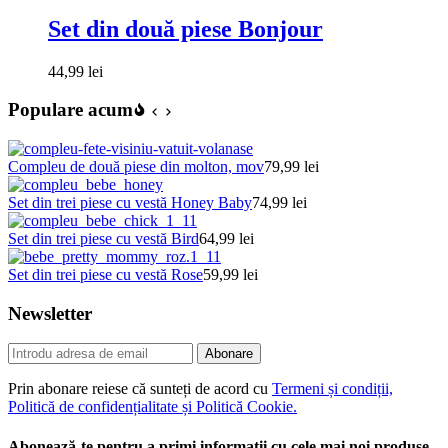
Set din două piese Bonjour
44,99
lei
Populare acum
Compleu de două piese din molton, mov
79,99
lei
Set din trei piese cu vestă Honey Baby
74,99
lei
Set din trei piese cu vestă Bird
64,99
lei
Set din trei piese cu vestă Rose
59,99
lei
Newsletter
Abonare
Prin abonare reiese că sunteți de acord cu
Termeni și condiții,
Politică de confidențialitate și Politică Cookie.
Abonează-te pentru a primi informații cu cele mai noi produse,