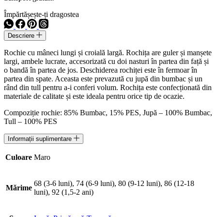
Împărtășește-ți dragostea
Descriere
Rochie cu mâneci lungi și croială largă. Rochița are guler și manșete
largi, ambele lucrate, accesorizată cu doi nasturi în partea din față și
o bandă în partea de jos. Deschiderea rochiței este în fermoar în
partea din spate. Aceasta este prevazută cu jupă din bumbac și un
rând din tull pentru a-i conferi volum. Rochița este confecționată din
materiale de calitate și este ideala pentru orice tip de ocazie.
Compoziție rochie: 85% Bumbac, 15% PES, Jupă – 100% Bumbac,
Tull – 100% PES
Informații suplimentare
Culoare
Maro
68 (3-6 luni), 74 (6-9 luni), 80 (9-12 luni), 86 (12-18
Mărime
luni), 92 (1,5-2 ani)