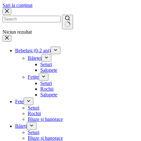
Sari la conținut
Niciun rezultat
Bebeluși (0-2 ani)
Băieței
Seturi
Salopete
Fetițe
Seturi
Rochii
Salopete
Fete
Seturi
Rochii
Bluze și hanorace
Băieți
Seturi
Bluze și hanorace