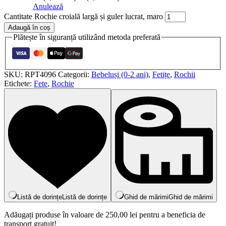
Anulează
Cantitate Rochie croială largă și guler lucrat, maro
Adaugă în coș
Plătește în siguranță utilizând metoda preferată
SKU:
RPT4096
Categorii:
Bebeluși (0-2 ani)
,
Fetițe
,
Rochii
Etichete:
Fete
,
Rochie
Listă de dorințe
Listă de dorințe
Ghid de mărimi
Ghid de mărimi
Adăugați produse în valoare de
250,00
lei
pentru a beneficia de
transport gratuit!