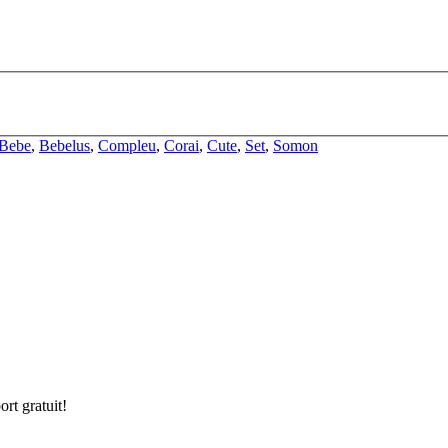
Bebe
,
Bebelus
,
Compleu
,
Corai
,
Cute
,
Set
,
Somon
ort gratuit!