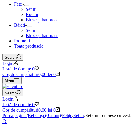
Fete
Seturi
Rochii
Bluze și hanorace
Băieți
Seturi
Bluze și hanorace
Promoții
Toate produsele
Search
Login
Listă de dorințe
0
Coș de cumpărături
0,00
lei
0
Menu
Search
Login
Listă de dorințe
0
Coș de cumpărături
0,00
lei
0
Prima pagină
/
Bebeluși (0-2 ani)
/
Fetițe
/
Seturi
/
Set din trei piese cu ves
🔍