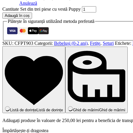
Anulează
Cantitate Set din trei piese cu vestă Puppy
Adaugă în coș
Plătește în siguranță utilizând metoda preferată
SKU:
CFPT903
Categorii:
Bebeluși (0-2 ani)
,
Fetițe
,
Seturi
Etichete:
Listă de dorințe
Listă de dorințe
Ghid de mărimi
Ghid de mărimi
Adăugați produse în valoare de
250,00
lei
pentru a beneficia de transp
Împărtășește-ți dragostea