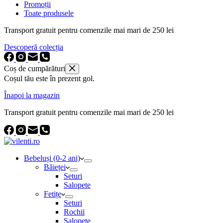
Promoții
Toate produsele
Transport gratuit pentru comenzile mai mari de 250 lei
Descoperă colecția
Coș de cumpărături
Coșul tău este în prezent gol.
Înapoi la magazin
Transport gratuit pentru comenzile mai mari de 250 lei
Bebeluși (0-2 ani)
Băieței
Seturi
Salopete
Fetițe
Seturi
Rochii
Salopete