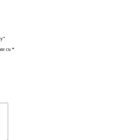
py”
ate cu
*