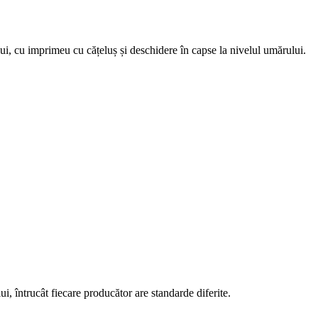
lui, cu imprimeu cu cățeluș și deschidere în capse la nivelul umărului.
i, întrucât fiecare producător are standarde diferite.