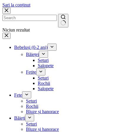
Sari la conținut
Niciun rezultat
Bebeluși (0-2 ani)
Băieței
Seturi
Salopete
Fetițe
Seturi
Rochii
Salopete
Fete
Seturi
Rochii
Bluze și hanorace
Băieți
Seturi
Bluze și hanorace