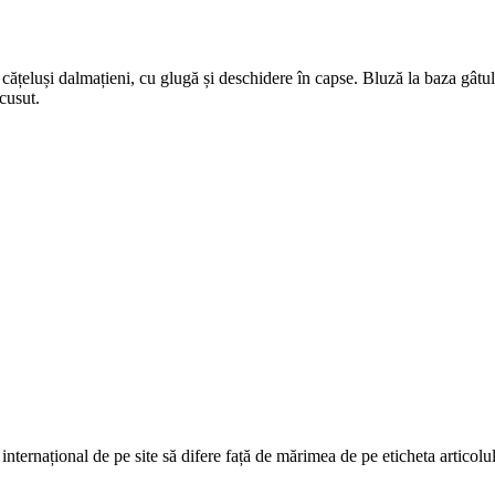
 cățeluși dalmațieni, cu glugă și deschidere în capse. Bluză la baza gâtu
 cusut.
ernațional de pe site să difere față de mărimea de pe eticheta articolulu