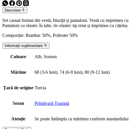
Descriere
Set casual format din vestă, bluziță și pantaloni. Vestă cu imprimeu cu
Pantaloni cu elastec în talie, tiv elastec tip reiat și imprimeu cu cățeluș
Compoziție: Bumbac 50%, Poliester 50%
Informații suplimentare
Culoare
Alb, Somon
Mărime
68 (3-6 luni), 74 (6-9 luni), 80 (9-12 luni)
Țară de origine
Turcia
Sezon
Primăvară-Toamnă
Atenție
Se poate întâmpla ca mărimea conform standardului int